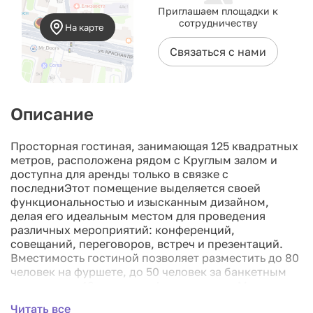
Приглашаем площадки к
сотрудничеству
На карте
Связаться с нами
Описание
Просторная гостиная, занимающая 125 квадратных
метров, расположена рядом с Круглым залом и
доступна для аренды только в связке с
последниЭтот помещение выделяется своей
функциональностью и изысканным дизайном,
делая его идеальным местом для проведения
различных мероприятий: конференций,
совещаний, переговоров, встреч и презентаций.
Вместимость гостиной позволяет разместить до 80
человек на фуршете, до 50 человек за банкетным
столом и до 40 человек в формате каре. Мы
предоставляем возможность установки любого
Читать все