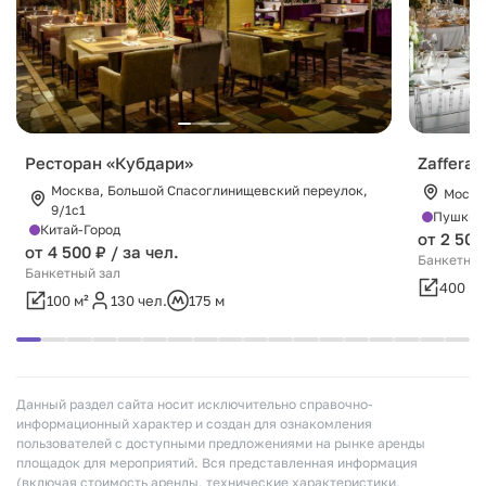
Ресторан «Кубдари»
Zafferan
Москва, Большой Спасоглинищевский переулок,
Москв
9/1с1
Пушкин
Китай-Город
от 2 500
от 4 500 ₽ / за чел.
Банкетный
Банкетный зал
400 м²
100 м²
130 чел.
175 м
Данный раздел сайта носит исключительно справочно-
информационный характер и создан для ознакомления
пользователей с доступными предложениями на рынке аренды
площадок для мероприятий. Вся представленная информация
(включая стоимость аренды, технические характеристики,