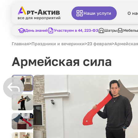
Наши услуги
О на
День знаний
Участвуем в 44, 223-ФЗ
Шатры
Мебель
Главная
>
Праздники и вечеринки
>
23 февраля
>
Армейская
Армейская сила