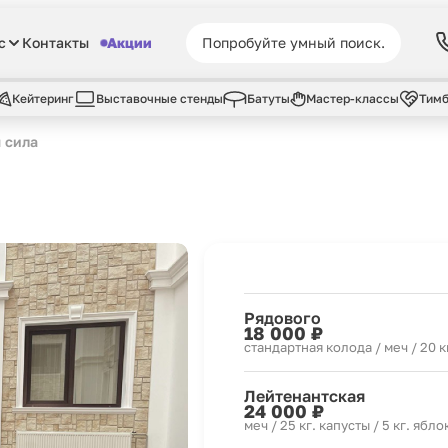
с
Контакты
Акции
Кейтеринг
Выставочные стенды
Батуты
Мастер-классы
Тимб
 сила
Рядового
18 000 ₽
стандартная колода / меч / 20 к
Лейтенантская
24 000 ₽
меч / 25 кг. капусты / 5 кг. ябло