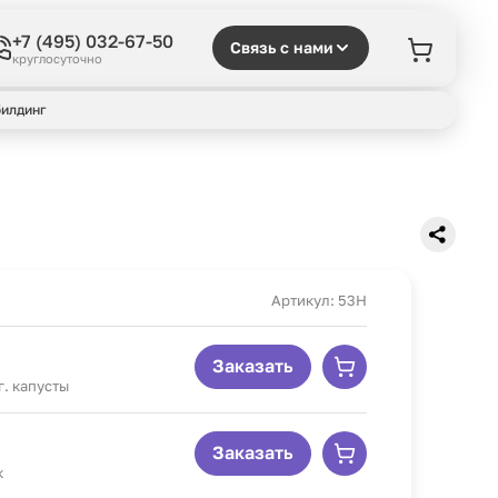
+7 (495) 032-67-50
Связь с нами
круглосуточно
илдинг
Артикул: 53H
Заказать
г. капусты
Заказать
к