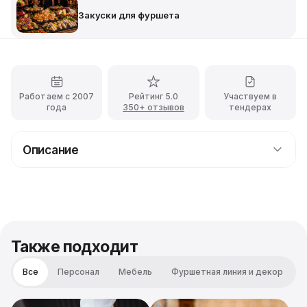
Закуски для фуршета
Работаем с 2007
Рейтинг 5.0
Участвуем в
года
350+ отзывов
тендерах
Описание
Ассорти Рыбное для фуршета
Рыбное ассорти из отборной масляной рыбы и
слабосоленой семги с ароматной зеленью и
оливками. Эффектное решение для фуршетов,
свадеб, корпоративов, дней рождения, банкетов и
Также подходит
других праздничных событий.
Все
Персонал
Мебель
Фуршетная линия и декор