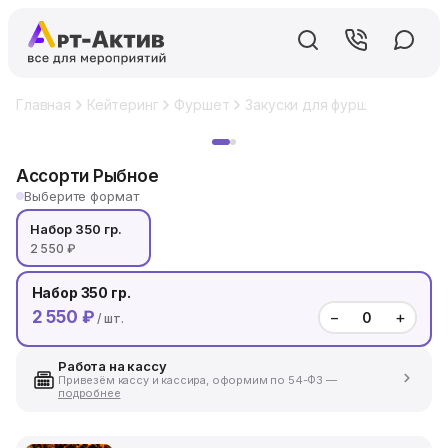
Главная
Кейтеринг
Фуршет
Закуски для фуршета
Ассо
Хит
Ассорти Рыбное
Выберите формат
Набор 350 гр.
2 550 ₽
Набор 350 гр.
2 550 ₽
−
+
/ шт.
Работа на кассу
Привезём кассу и кассира, оформим по 54-ФЗ —
подробнее