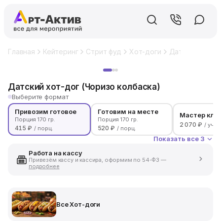
Главная
Кейтеринг
Стрит фуд
Хот-доги
Датский хот-до
Хит
Датский хот-дог (Чоризо колбаска)
Выберите формат
Привозим готовое
Готовим на месте
Мастер кла
Порция 170 гр.
Порция 170 гр.
2 070 ₽
/ уча
415 ₽
520 ₽
/ порц.
/ порц.
Показать все 3
Работа на кассу
Привезём кассу и кассира, оформим по 54-ФЗ —
подробнее
Все Хот-доги