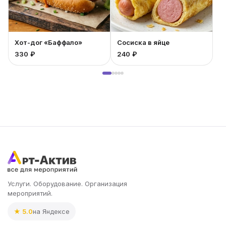
Хот-дог «Баффало»
Сосиска в яйце
330 ₽
240 ₽
4
Услуги. Оборудование. Организация
мероприятий.
★ 5.0
на Яндексе