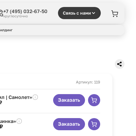
+7 (495) 032-67-50
Связь с нами
круглосуточно
илдинг
Артикул: 119
ил | Самолет»
Заказать
₽
шинка»
Заказать
₽