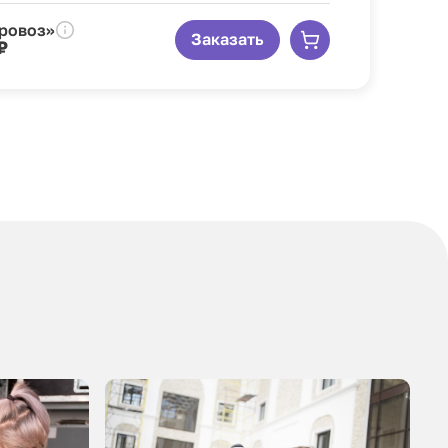
аровоз»
Заказать
₽