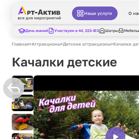
Наши услуги
О на
День знаний
Участвуем в 44, 223-ФЗ
Шатры
Мебель
Главная
>
Аттракционы
>
Детские аттракционы
>
Качалки де
Качалки детские