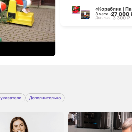
«Кораблик | П
27 000 
3 часа -
3 300 ₽
Доп. час -
 указатели
Дополнительно