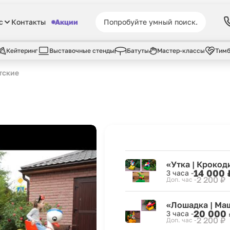
с
Контакты
Акции
Кейтеринг
Выставочные стенды
Батуты
Мастер-классы
Тимб
тские
«Утка | Крокод
14 000 
3 часа -
2 200 ₽
Доп. час -
«Лошадка | Ма
20 000 
3 часа -
2 200 ₽
Доп. час -