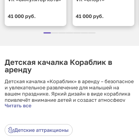
41 000 руб.
41 000 руб.
Детская качалка Кораблик в
аренду
Детская качалка «Кораблик» в аренду – безопасное
и увлекательное развлечение для малышей на
вашем празднике. Яркий дизайн в виде кораблика
привлечёт внимание детей и создаст атмосферу
Читать все
веселья и радости. Идеально подходит для
семейных мероприятий, дней рождения и детских
праздников. Арендуйте детскую качалку
«Кораблик» и подарите маленьким гостям море
Детские аттракционы
положительных эмоций!