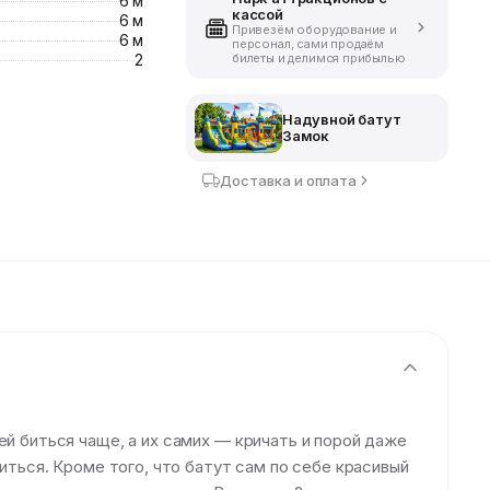
6 м
кассой
6 м
Привезём оборудование и
6 м
персонал, сами продаём
2
билеты и делимся прибылью
Надувной батут
Замок
Доставка и оплата
ей биться чаще, а их самих — кричать и порой даже
иться. Кроме того, что батут сам по себе красивый