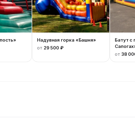
пость»
Надувная горка «Башня»
Батут с 
Сапогах
от
29 500 ₽
от
38 00