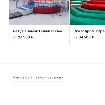
Батут «Замок Принцессы»
Скалодром «Кре
от
24 500 ₽
от
64 500 ₽
Купить батут замок «Бастион»