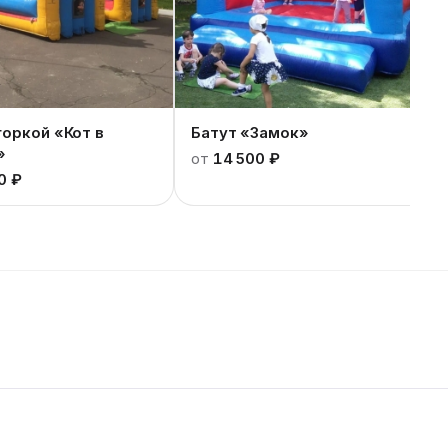
горкой «Кот в
Батут «Замок»
»
от
14 500 ₽
0 ₽