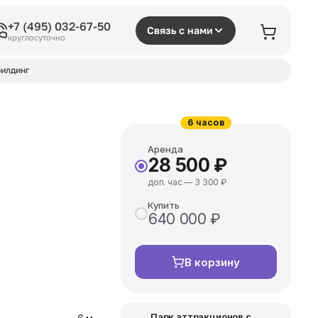
+7 (495) 032-67-50
Связь с нами
круглосуточно
илдинг
6 часов
Аренда
28 500 ₽
доп. час — 3 300 ₽
Купить
640 000 ₽
В корзину
Парк аттракционов с