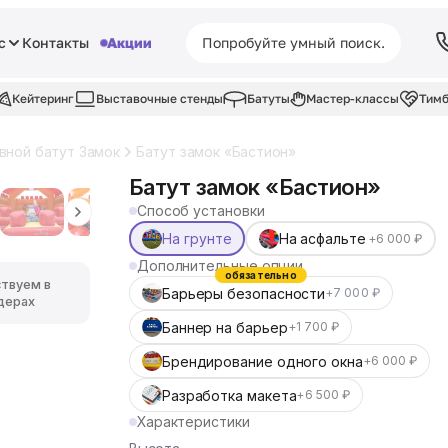
с
Контакты
Акции
Кейтеринг
Выставочные стенды
Батуты
Мастер-классы
Тимб
вной батут Замок
Батут замок «Бастион»
Батут замок «Бастион»
Способ установки
На грунте
На асфальте
+6 000 ₽
Дополнительные опции
обязательно
ствуем в
Барьеры безопасности
+7 000 ₽
дерах
Баннер на барьер
+1 700 ₽
Брендирование одного окна
+6 000 ₽
Разработка макета
+6 500 ₽
Характеристики