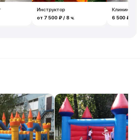
т
Инструктор
Клининг
от
7 500 ₽
/ 8 ч.
6 500 ₽