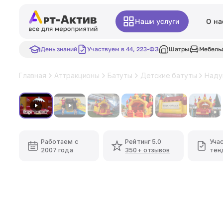
Наши услуги
О на
День знаний
Участвуем в 44, 223-ФЗ
Шатры
Мебель
Главная
Аттракционы
Батуты
Детские батуты
Наду
Хит
Работаем с
Рейтинг 5.0
Уча
2007 года
350+ отзывов
тен