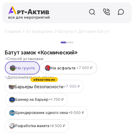
Главная
Аттракционы
Батуты
Детские батуты
Батут з
Хит
Батут замок «Космический»
Способ установки
На грунте
На асфальте
+7 000 ₽
Дополнительные опции
обязательно
Барьеры безопасности
+7 000 ₽
Баннер на барьер
+1 700 ₽
Брендирование одного окна
+9 000 ₽
Разработка макета
+6 500 ₽