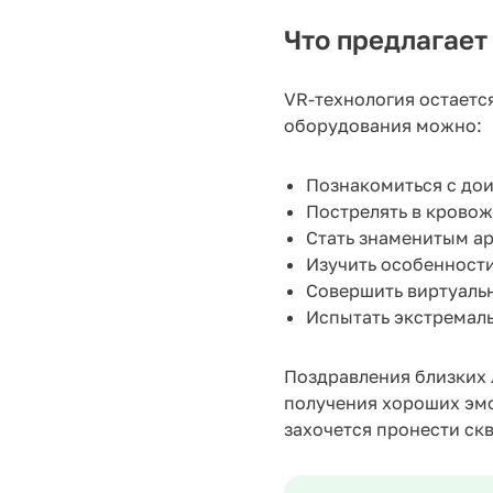
Что предлагает
VR-технология остаетс
оборудования можно:
Познакомиться с до
Пострелять в крово
Стать знаменитым а
Изучить особенност
Совершить виртуаль
Испытать экстремал
Поздравления близких 
получения хороших эмо
захочется пронести скв