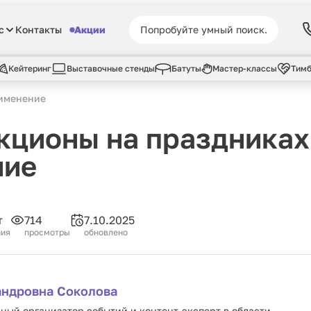
с
Контакты
Акции
Кейтеринг
Выставочные стенды
Батуты
Мастер-классы
Тимб
рименение
кционы на праздниках
ние
т
714
7.10.2025
ния
просмотры
обновлено
андровна Соколова
ый организатор событий и контент-эксперт в области