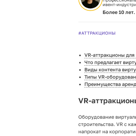
ивент-индустр
Более 10 лет.
#АТТРАКЦИОНЫ
VR-аттракционы для
Что предлагает вирт
Виды контента вирт
Типы VR-оборудова
Преимущества аренды
VR-аттракцион
Оборудование виртуаль
строительства. VR с к
напрокат на корпорати