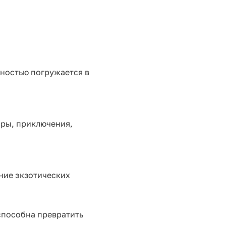
ностью погружается в
оры, приключения,
ние экзотических
способна превратить