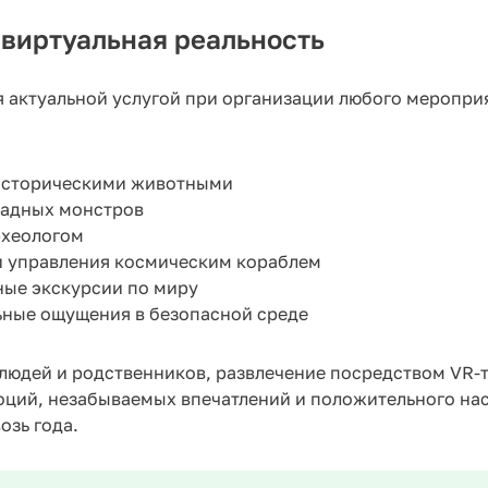
 виртуальная реальность
я актуальной услугой при организации любого меропри
историческими животными
жадных монстров
рхеологом
и управления космическим кораблем
ные экскурсии по миру
ьные ощущения в безопасной среде
людей и родственников, развлечение посредством VR-т
ций, незабываемых впечатлений и положительного на
озь года.