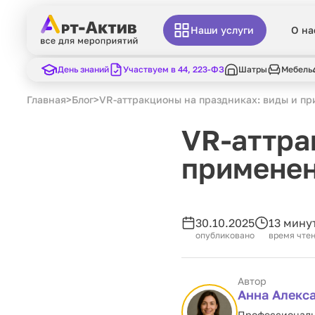
Наши услуги
О на
День знаний
Участвуем в 44, 223-ФЗ
Шатры
Мебель
Главная
>
Блог
>
VR-аттракционы на праздниках: виды и п
VR-аттра
примене
30.10.2025
13 мину
опубликовано
время чте
Автор
Анна Алекс
Профессиональн