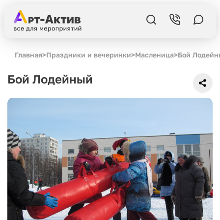
Главная
>
Праздники и вечеринки
>
Масленица
>
Бой Лодейн
Бой Лодейный