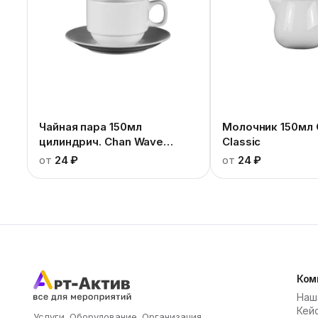
Чайная пара 150мл
Молочник 150мл 
цилиндрич. Chan Wave
Classic
Classic
от
24 ₽
от
24 ₽
Ком
Наш
Кей
Услуги. Оборудование. Организация