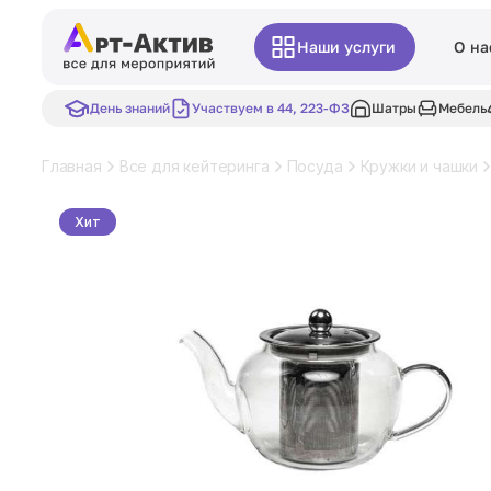
Наши услуги
О на
День знаний
Участвуем в 44, 223-ФЗ
Шатры
Мебель
Главная
Все для кейтеринга
Посуда
Кружки и чашки
Хит