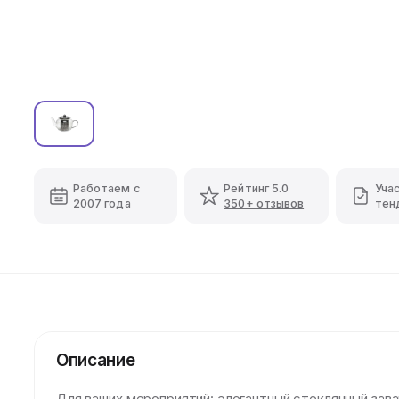
Работаем с
Рейтинг 5.0
Уча
2007 года
350+ отзывов
тен
Описание
Для ваших мероприятий: элегантный стеклянный зава