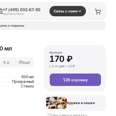
+7 (495) 032-67-50
Связь с нами
круглосуточно
цены и подиумы
0 мл
Аренда
170 ₽
6 д
ещё
с 2-го дня — 51 ₽
600 мл
В корзину
Прозрачный
Стекло
Кружки и чашки
Доставка и оплата