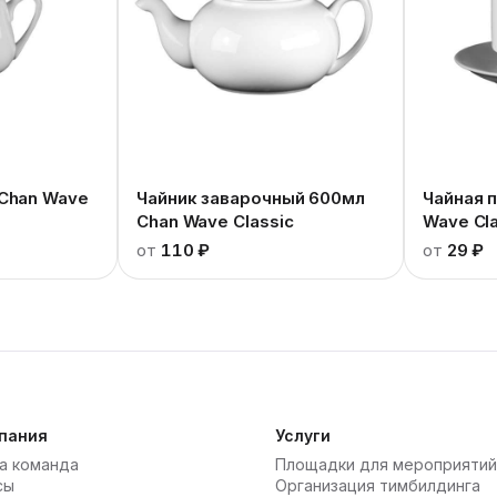
Chan Wave
Чайник заварочный 600мл
Чайная 
Chan Wave Classic
Wave Cla
от
110 ₽
от
29 ₽
пания
Услуги
а команда
Площадки для мероприятий
сы
Организация тимбилдинга