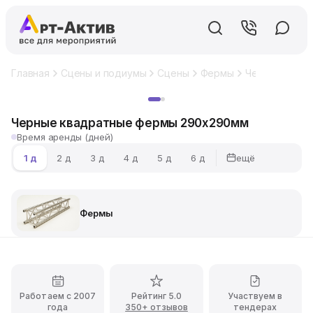
Главная
Сцены и подиумы
Сцены
Фермы
Черные квад
Хит
Черные квадратные фермы 290х290мм
Время аренды (дней)
ещё
1 д
2 д
3 д
4 д
5 д
6 д
Фермы
Работаем с 2007
Рейтинг 5.0
Участвуем в
года
350+ отзывов
тендерах