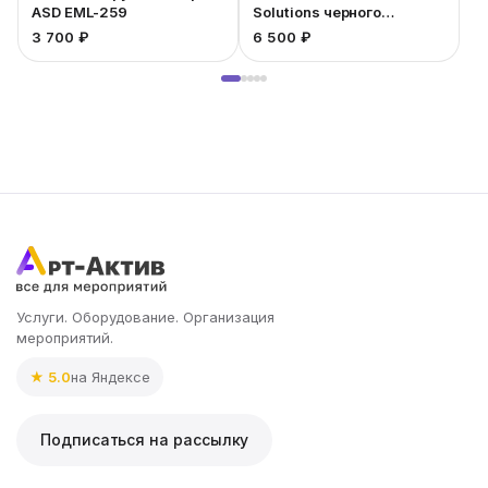
ASD EML-259
Solutions черного
1
кабинета
3 700 ₽
6 500 ₽
Услуги. Оборудование. Организация
мероприятий.
★ 5.0
на Яндексе
Подписаться на рассылку