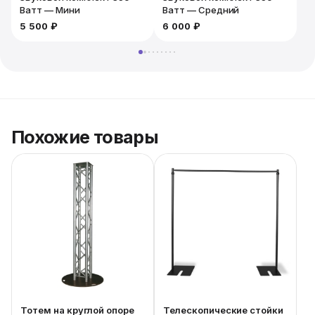
Ватт — Мини
Ватт — Средний
5 500 ₽
6 000 ₽
6
Похожие товары
Тотем на круглой опоре
Телескопические стойки