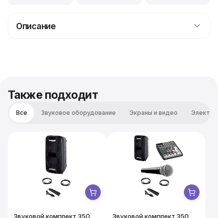
Описание
Аренда девятиметрового круга Prolyte стоит 18000р.
Он монтируется парой техников всего за сорок
минут, предлагая гибкие варианты установки: на
"родных" тотемах или подвесом над сценой.
Возможен монтаж под любыми углами и в разных
Также подходит
плоскостях. Этот круг часто используется для
декорирования мероприятий, натягивания баннеров,
Все
Звуковое оборудование
Экраны и видео
Электро
создания каркасов для проекционных экранов и как
надежная основа для кабуки-систем. Благодаря
оптимальной прочности и гибким возможностям
применения, эта система легко и быстро собирается,
очень устойчива и широко используется по всему
миру.
Звуковой комплект 350
Звуковой комплект 350