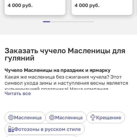
4 000 руб.
4 000 руб.
Заказать чучело Масленицы для
гуляний
Чучело Масленицы на праздник и ярмарку
Какая же масленица без сжигания чучела? Этот
символ ухода зимы и наступления весны является
кульминацией праздника! Наша компания
Читать все
предоставляет чучела «Зимы» для сжигания на
Масленицу. Сделайте свое мероприятие по-
настоящему традиционным и незабываемым!
Масленица
Масленица
Крещение
Фотозоны в русском стиле