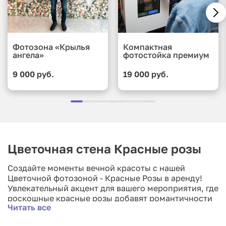
Фотозона «Крылья
Компактная
ангела»
фотостойка премиум
9 000 руб.
19 000 руб.
Цветочная стена Красные розы
Создайте моменты вечной красоты с нашей
Цветочной фотозоной - Красные Розы в аренду!
Увлекательный акцент для вашего мероприятия, где
роскошные красные розы добавят романтичности
Читать все
и шика в каждую фотографию. Арендуйте эту
фотозону, чтобы создать магию и делиться