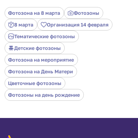
красивыми моментами с гостями. Очаровывайте,
запечатлевайте и восхищайтесь красотой розового
Фотозона на 8 марта
Фотозоны
великолепия на вашем событии.
8 марта
Организация 14 февраля
Тематические фотозоны
Детские фотозоны
Фотозона на мероприятие
Фотозона на День Матери
Цветочные фотозоны
Фотозоны на день рождение