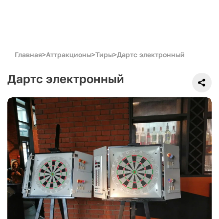
Главная
>
Аттракционы
>
Тиры
>
Дартс электронный
Дартс электронный