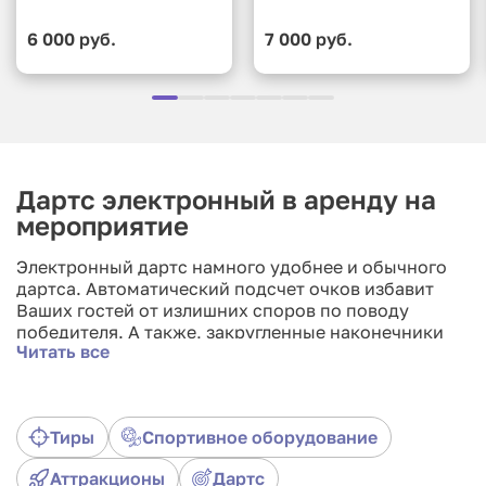
6 000 руб.
7 000 руб.
Дартс электронный в аренду на
мероприятие
Электронный дартс намного удобнее и обычного
дартса. Автоматический подсчет очков избавит
Ваших гостей от излишних споров по поводу
победителя. А также, закругленные наконечники
Читать все
дротиков позволят не беспокоиться по поводу
безопасности Вас и Ваших гостей.
Тиры
Спортивное оборудование
Аттракционы
Дартс