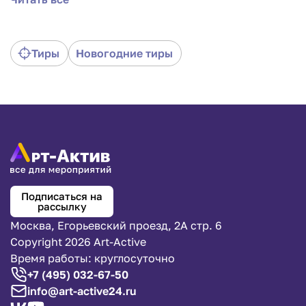
стилизованные под деревенский быт мероприятия.
Суть игры в том, чтобы бросить деревянные
палочки так, чтобы они коснулись подвесных
чурбачек и рикошетом попали в ведро. Всем
Тиры
Новогодние тиры
любителям таких игр, как «городки», придется по
душе и это развлечение. Окунитесь в атмосферу
гуляний Древней Руси с нашими аттракционами и
выездным тиром рикошетом «Ярмарочный».
Подписаться на
рассылку
Москва, Егорьевский проезд, 2А стр. 6
Copyright 2026 Art-Active
Время работы: круглосуточно
+7 (495) 032-67-50
info@art-active24.ru