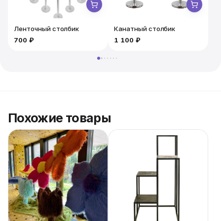
Ленточный столбик
Канатный столбик
700 ₽
1 100 ₽
1
Похожие товары