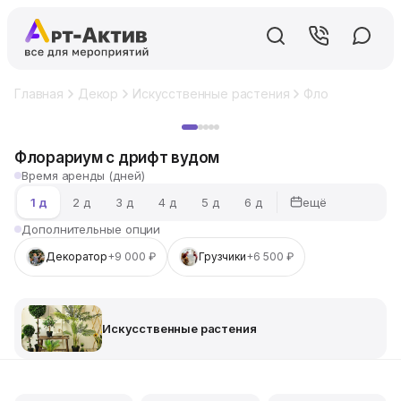
Главная
Декор
Искусственные растения
Флорариум с д
Хит
Флорариум с дрифт вудом
Время аренды (дней)
ещё
1 д
2 д
3 д
4 д
5 д
6 д
Дополнительные опции
Декоратор
+9 000 ₽
Грузчики
+6 500 ₽
Искусственные растения