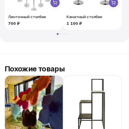
Ленточный столбик
Канатный столбик
700 ₽
1 100 ₽
1
Похожие товары