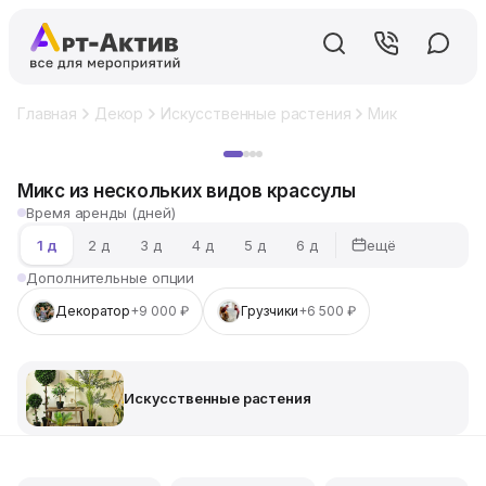
Главная
Декор
Искусственные растения
Микс из нескол
Хит
Микс из нескольких видов крассулы
Время аренды (дней)
ещё
1 д
2 д
3 д
4 д
5 д
6 д
Дополнительные опции
Декоратор
+9 000 ₽
Грузчики
+6 500 ₽
Искусственные растения