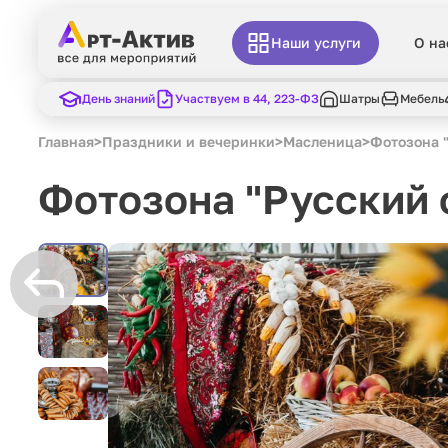
Наши услуги
О на
День знаний
Участвуем в 44, 223-ФЗ
Шатры
Мебель
Главная
>
Праздники и вечеринки
>
Масленица
>
Фотозона 
Фотозона "Русский 