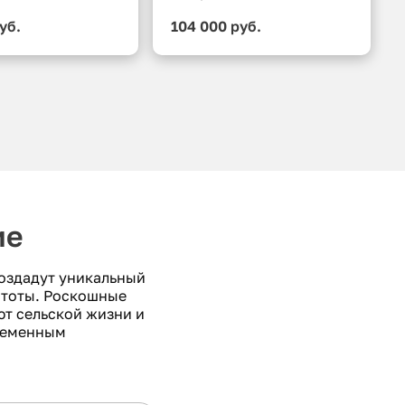
уб.
104 000 руб.
ие
создадут уникальный
стоты. Роскошные
ют сельской жизни и
временным