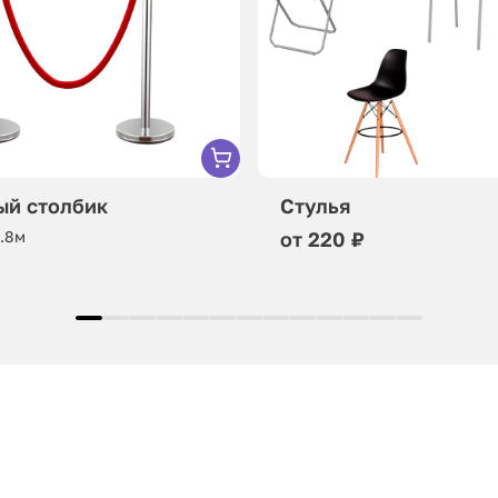
ый столбик
Стулья
0.8м
от 220 ₽