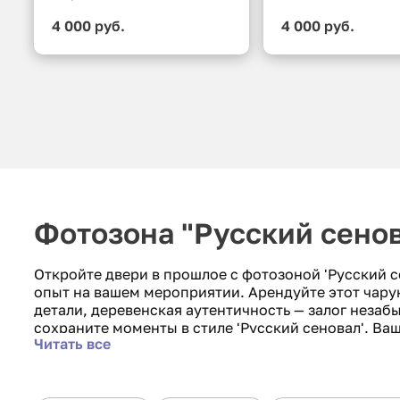
4 000 руб.
4 000 руб.
Фотозона "Русский сенов
Откройте двери в прошлое с фотозоной 'Русский 
опыт на вашем мероприятии. Арендуйте этот чар
детали, деревенская аутентичность — залог незаб
сохраните моменты в стиле 'Русский сеновал'. В
Читать все
путеводителем в русскую историю и традиции!