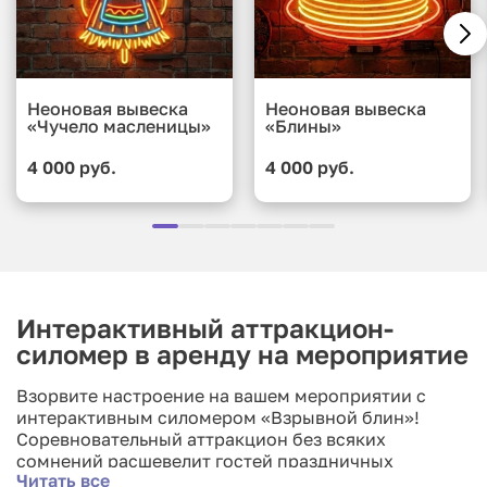
Неоновая вывеска
Неоновая вывеска
«Чучело масленицы»
«Блины»
4 000 руб.
4 000 руб.
Интерактивный аттракцион-
силомер в аренду на мероприятие
Взорвите настроение на вашем мероприятии с
интерактивным силомером «Взрывной блин»!
Соревновательный аттракцион без всяких
сомнений расшевелит гостей праздничных
Читать все
гуляний. Во-первых, силомер заставит игроков