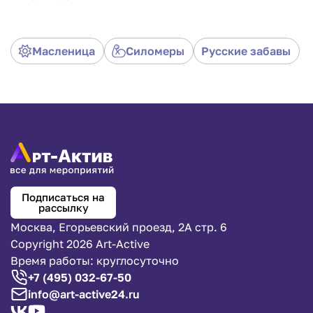
поработать физически — чтобы лопнуть шарик,
участнику нужно так быстро и так интенсивно
качать насос, чтобы быстрее остальных лопнуть
Масленица
Силомеры
Русские забавы
воздушный шарик. Во-вторых, соревновательный
дух состязания добавит азарта и веселья всему
действу.
Подписаться на
рассылку
Москва, Егорьевский проезд, 2А стр. 6
Copyright 2026 Art-Active
Время работы: круглосуточно
+7 (495) 032-67-50
info@art-active24.ru