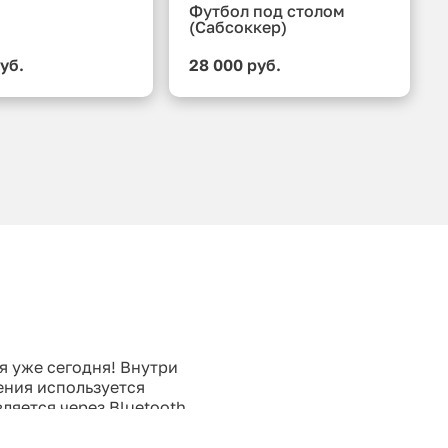
Футбол под столом
(Сабсоккер)
уб.
28 000 руб.
я уже сегодня! Внутри
ения используется
ляется через Bluetooth
нки, соревновательные