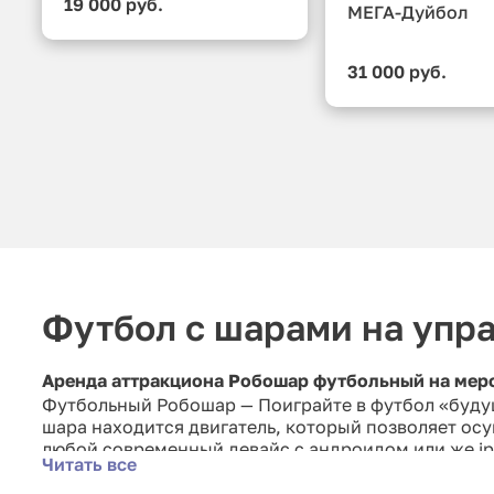
19 000 руб.
МЕГА-Дуйбол
31 000 руб.
Футбол с шарами на упр
Аренда аттракциона Робошар футбольный на мер
Футбольный Робошар — Поиграйте в футбол «будущ
шара находится двигатель, который позволяет ос
любой современный девайс с андроидом или же ip
Читать все
и специальное приложение. Правила и условия ог
поединки и многое другое.