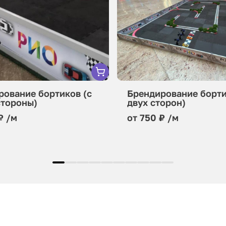
рование бортиков (c
Брендирование борти
стороны)
двух сторон)
₽ /м
от 750 ₽ /м