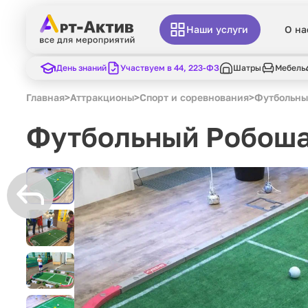
Наши услуги
О на
День знаний
Участвуем в 44, 223-ФЗ
Шатры
Мебель
Главная
>
Аттракционы
>
Спорт и соревнования
>
Футбольны
Футбольный Робош