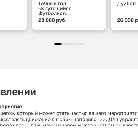
Точный гол
Дуйбол
«Крутящийся
Футболист»
20 000 руб.
26 000 р
авлении
оприятие
его», который может стать частью вашего мероприяти
уществлять движение в любом направлении. Для управл
hone/ipad. Связь между шаром и устройством осуществ
раничиваются только вашей фантазией. Устраивайте го