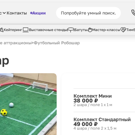
с
Контакты
Акции
Кейтеринг
Выставочные стенды
Батуты
Мастер-классы
Тимб
е аттракционы
>
Футбольный Робошар
ар
Комплект Мини
38 000 ₽
2 шара / поле 1 х 1 м
Комплект Стандартный
49 000 ₽
4 шара / поле 2 х 1,5 м