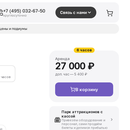
+7 (495) 032-67-50
Связь с нами
круглосуточно
цены и подиумы
6 часов
Аренда
27 000 ₽
доп. час — 5 400 ₽
6 часов
В корзину
Парк аттракционов с
кассой
Привезём оборудование и
персонал, сами продаём
билеты и делимся прибылью
 ₽