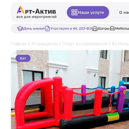
Наши услуги
О на
День знаний
Участвуем в 44, 223-ФЗ
Шатры
Мебель
Главная
Аттракционы
Спорт и соревнования
Футболь
Хит