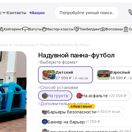
с
Контакты
Акции
Кейтеринг
Батуты
Мастер-классы
Тимбилдинг
Фотозоны
С
ные аттракционы
Надувной панна-футбол
Надувной панна-футбол
Выберите формат
Детский
Взрослый
27 000 ₽
34 000 ₽
/ 6 часов
/ 
Способ установки
На грунте
На асфальте
+20 000 ₽
Дополнительные опции
обязательно
Барьеры безопасности
от 500 ₽ за шт.
Баннер на барьер
+1 700 ₽
Брендинг бортов двухсторонний
+45 050