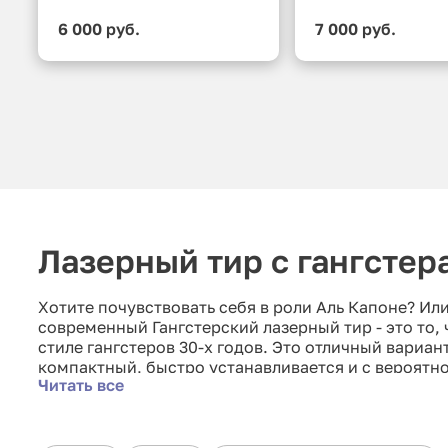
6 000 руб.
7 000 руб.
Лазерный тир с гангстер
Хотите почувствовать себя в роли Аль Капоне? Ил
современный Гангстерский лазерный тир - это то,
стиле гангстеров 30-х годов. Это отличный вариа
компактный, быстро устанавливается и с вероятно
Читать все
Есть несколько вариантов игры, в зависимости от
заказчика.