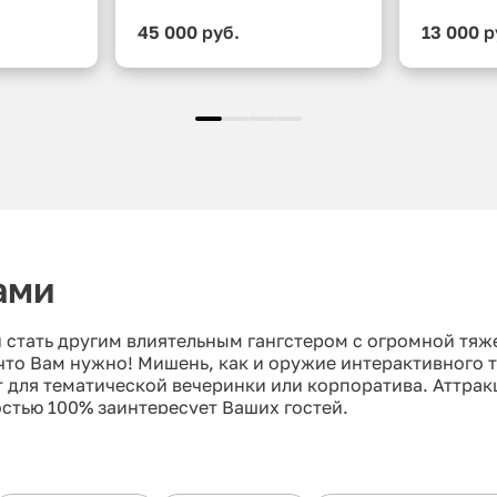
45 000 руб.
13 000 р
ами
и стать другим влиятельным гангстером с огромной тяж
 что Вам нужно! Мишень, как и оружие интерактивного 
нт для тематической вечеринки или корпоратива. Аттра
стью 100% заинтересует Ваших гостей.
 количества мишеней, что дает вариативность по бюдже