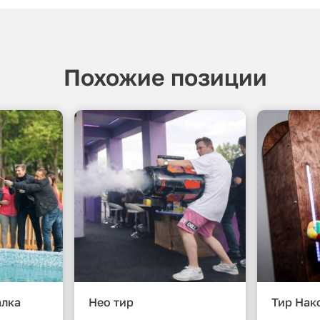
Похожие позиции
алка
Нео тир
Тир Нак