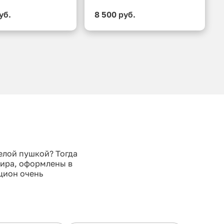
уб.
8 500 руб.
елой пушкой? Тогда
тира, оформлены в
кцион очень
ту аренды и вкусу