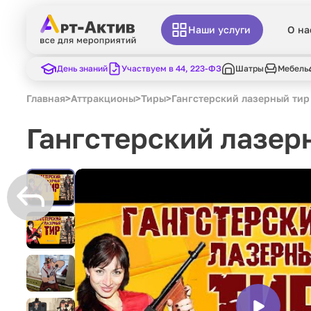
Наши услуги
О на
День знаний
Участвуем в 44, 223-ФЗ
Шатры
Мебель
Главная
>
Аттракционы
>
Тиры
>
Гангстерский лазерный тир
Гангстерский лазер