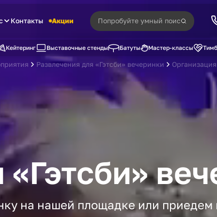
с
Контакты
Акции
Кейтеринг
Выставочные стенды
Батуты
Мастер-классы
Тимб
оприятия
Развлечения для «Гэтсби» вечеринки
Организация
 «Гэтсби» веч
ку на нашей площадке или приедем 