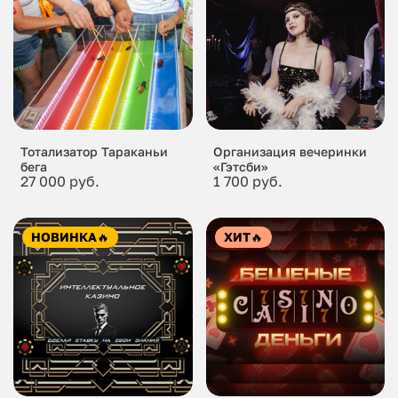
Тотализатор Тараканьи
Организация вечеринки
бега
«Гэтсби»
27 000 руб.
1 700 руб.
НОВИНКА
🔥
ХИТ
🔥