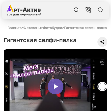
Главная
>
Фотозоны
>
Фотобудки
>
Гигантская селфи-палка
Гигантская селфи-палка