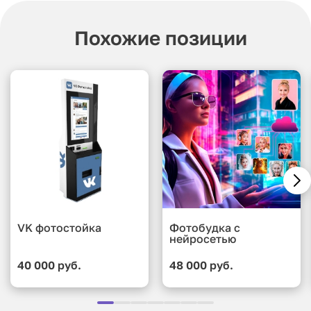
Фотопринтер для печати
Похожие позиции
Изготовление фотомагнитов из получившихся
снимков
Брендирование рамки в цвета вашей компании
VK фотостойка
Фотобудка с
нейросетью
40 000 руб.
48 000 руб.