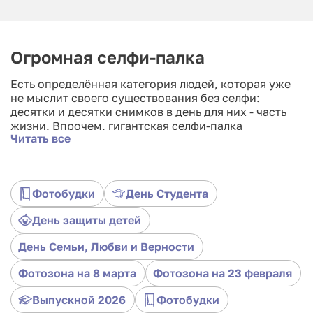
Огромная селфи-палка
Есть определённая категория людей, которая уже
не мыслит своего существования без селфи:
десятки и десятки снимков в день для них - часть
жизни. Впрочем, гигантская селфи-палка
Читать все
привлечёт не только их: этот своеобразный арт-
объект и сам по себе выглядит зрелищно.
А самое главное, что в кадре теперь уместятся
абсолютно все!
Фотобудки
День Студента
Как это работает
День защиты детей
1. Подбираем ракурс с помощью ручки управления.
День Семьи, Любви и Верности
2. Нажимаем на большую кнопку... Улыбаемся и
Фотозона на 8 марта
Фотозона на 23 февраля
машем!
Выпускной 2026
Фотобудки
3. Отправляем фотографии себе на почту или