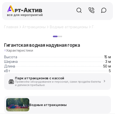
Главная
Аттракционы
Водные аттракционы
Гигантская в
Хит
Гигантская водная надувная горка
Характеристики
Высота
15 м
Ширина
3 м
Длина
50 м
кВт
5
Парк аттракционов с кассой
Привезём оборудование и персонал, сами продаём билеты
и делимся прибылью
Водные аттракционы