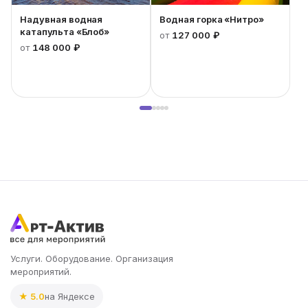
Надувная водная
Водная горка «Нитро»
катапульта «Блоб»
от
127 000 ₽
от
148 000 ₽
1
Услуги. Оборудование. Организация
мероприятий.
★ 5.0
на Яндексе