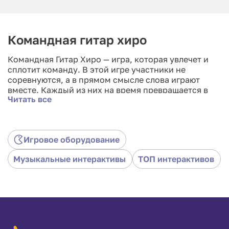
Командная гитар хиро
Командная Гитар Хиро — игра, которая увлечет и
сплотит команду. В этой игре участники не
соревнуются, а в прямом смысле слова играют
вместе. Каждый из них на время превращается в
Читать все
рок-звезду: виртуозного гитариста, энергичного
барабанщика или громкого вокалиста. В
командной Гитар Хиро не нужны навыки игры на
инструментах, нужны лишь внимательность,
Игровое оборудование
реакция и веселый настрой. Вы удивитесь,
насколько ярким может быть выступление ваших
Музыкальные интерактивы
ТОП интерактивов
друзей/коллег. Игра прекрасно развлечет не
только самих участников, но и зрителей, ведь они
смогут следить за ходом прохождения как за
захватывающим матчем, а также просто
наслаждаться музыкальным сопровождением.
Возьмите в аренду командную Гитар Хиро и
превратите ваше мероприятие в мини-концерт.