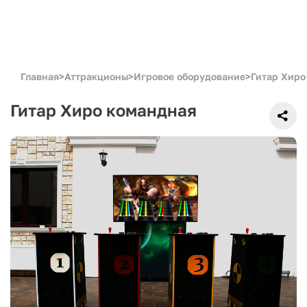
Главная
>
Аттракционы
>
Игровое оборудование
>
Гитар Хиро
Гитар Хиро командная