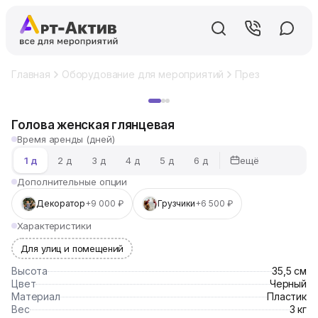
Главная
Оборудование для мероприятий
Презентационно
Хит
Голова женская глянцевая
Время аренды (дней)
ещё
1 д
2 д
3 д
4 д
5 д
6 д
Дополнительные опции
Декоратор
+9 000 ₽
Грузчики
+6 500 ₽
Характеристики
Для улиц и помещений
Высота
35,5 см
Цвет
Черный
Материал
Пластик
Вес
3 кг