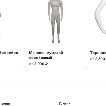
й серебро
Манекен мужской
Торс же
серебряный
от
3 500
от
3 900 ₽
пания
Услуги