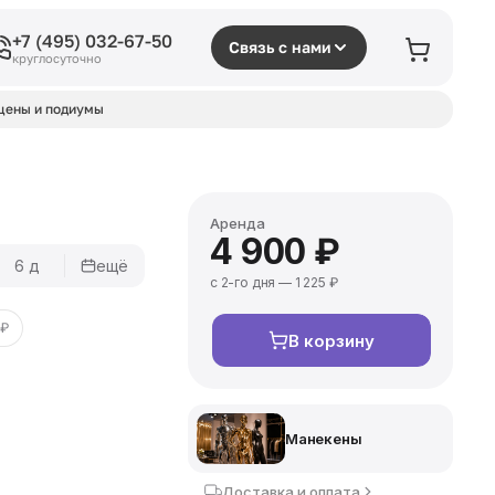
+7 (495) 032-67-50
Связь с нами
круглосуточно
цены и подиумы
Аренда
4 900 ₽
6 д
ещё
с 2-го дня — 1 225 ₽
 ₽
В корзину
Манекены
Доставка и оплата