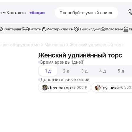
с
Контакты
Акции
Кейтеринг
Батуты
Мастер-классы
Тимбилдинг
Фотозоны
С
нное оборудование
Манекены
Женский удлинённый торс
Женский удлинённый торс
Время аренды (дней)
1 д
2 д
3 д
4 д
5 д
Дополнительные опции
Декоратор
Грузчики
+9 000 ₽
+6 500