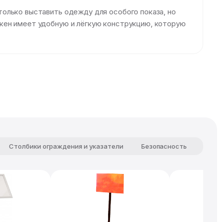
олько выставить одежду для особого показа, но
кен имеет удобную и лёгкую конструкцию, которую
Столбики ограждения и указатели
Безопасность
Комф