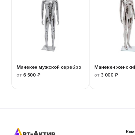
Манекен мужской серебро
Манекен женски
от
6 500 ₽
от
3 000 ₽
Ком