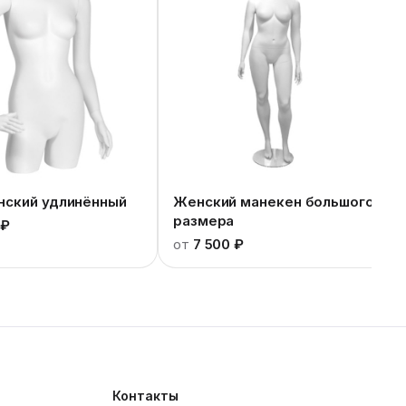
нский удлинённый
Женский манекен большого
размера
 ₽
от
7 500 ₽
Контакты