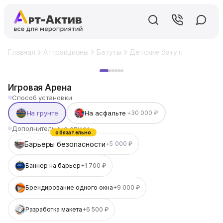
Главная
Аттракционы
Батуты
Детские батуты
Игровая
Хит
Игровая Арена
Способ установки
На грунте
На асфальте
+30 000 ₽
Дополнительные опции
обязательно
Барьеры безопасности
+5 000 ₽
Баннер на барьер
+1 700 ₽
Брендирование одного окна
+9 000 ₽
Разработка макета
+6 500 ₽