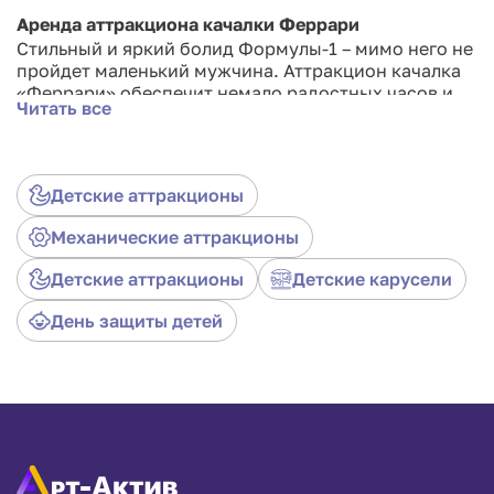
Аренда аттракциона качалки Феррари
Стильный и яркий болид Формулы-1 – мимо него не
пройдет маленький мужчина. Аттракцион качалка
«Феррари» обеспечит немало радостных часов и
Читать все
минут, так что Вы с трудом сможете отвлечь их от
этого увлекательного занятия. Аренда такой
качалки станет идеальным решением для детского
мероприятия. Эффектные качалки привлекут
Детские аттракционы
маленький посетителей вашего праздника. А
родители могут не бояться за своих детей, как бы
Механические аттракционы
быстро не «мчался» маленький гонщик, от
родителей он никуда не уедет.
Детские аттракционы
Детские карусели
День защиты детей