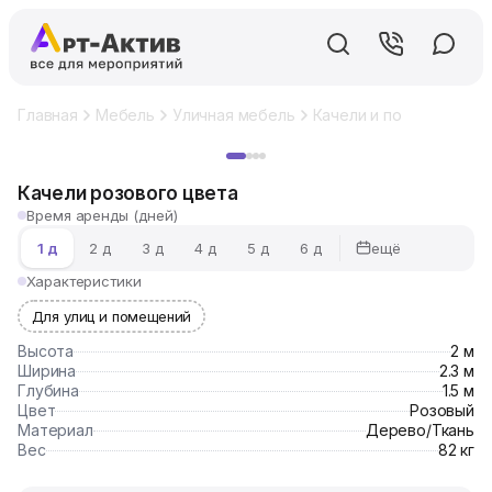
Главная
Мебель
Уличная мебель
Качели и подвесные кр
Хит
Качели розового цвета
Время аренды (дней)
ещё
1 д
2 д
3 д
4 д
5 д
6 д
Характеристики
Для улиц и помещений
Высота
2 м
Ширина
2.3 м
Глубина
1.5 м
Цвет
Розовый
Материал
Дерево/Ткань
Вес
82 кг