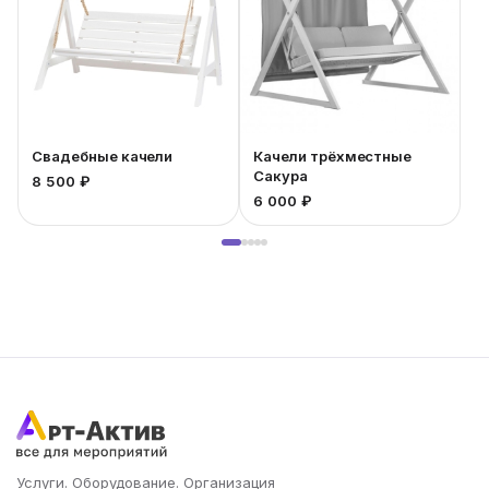
станут нежнейшим декором, который точно обратит
на себя внимание!
Свадебные качели
Качели трёхместные
Сакура
8 500 ₽
8
6 000 ₽
Услуги. Оборудование. Организация