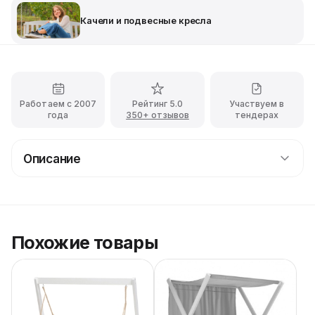
Качели и подвесные кресла
Работаем с 2007
Рейтинг 5.0
Участвуем в
года
350+ отзывов
тендерах
Описание
Качели розового цвета
Обратите внимание на наши розовые качели, которые
помогут Вам украсить веранду или террасу
выездного мероприятия, добавив обстановке
Похожие товары
романтики! Уличные качели изготовлены из
высококачественного древесного материала и
окрашенного в светлый цвет. Нетребовательные в
уходе качели точно должны быть на Вашем выездном
мероприятии, они идеально дополнят зону отдыха и