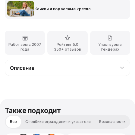
Качели и подвесные кресла
Работаем с 2007
Рейтинг 5.0
Участвуем в
года
350+ отзывов
тендерах
Описание
Подвесное кресло синего цвета
Если перед Вами стоит задача обустроить
комфортную зону отдыха на выездном мероприятии -
предлагаем обратить внимание на наше чудесное
подвесное кресло, выполненное в яйцевидной
Также подходит
форме! Данный гамак выполнен в благородном синем
цвете, а также имеет надёжную и устойчивую
Все
Столбики ограждения и указатели
Безопасность
конструкцию, выдерживающую до ста килограмм
весовой нагрузки. Кресло-гамак имеет достаточно