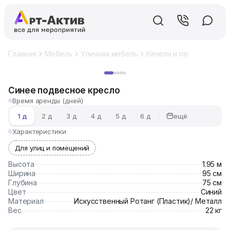
Главная
Мебель
Уличная мебель
Качели и подвесные кр
Хит
Синее подвесное кресло
Время аренды (дней)
ещё
1 д
2 д
3 д
4 д
5 д
6 д
Характеристики
Для улиц и помещений
Высота
1.95 м
Ширина
95 см
Глубина
75 см
Цвет
Синий
Материал
Искусственный Ротанг (Пластик)/ Металл
Вес
22 кг