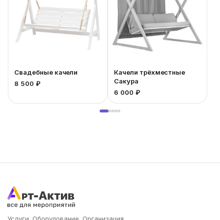
Свадебные качели
Качели трёхместные
Сакура
8 500 ₽
8
6 000 ₽
Услуги. Оборудование. Организация