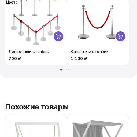
компактный размер, не занимающий много места.
Ленточный столбик
Канатный столбик
700 ₽
1 100 ₽
1
Похожие товары