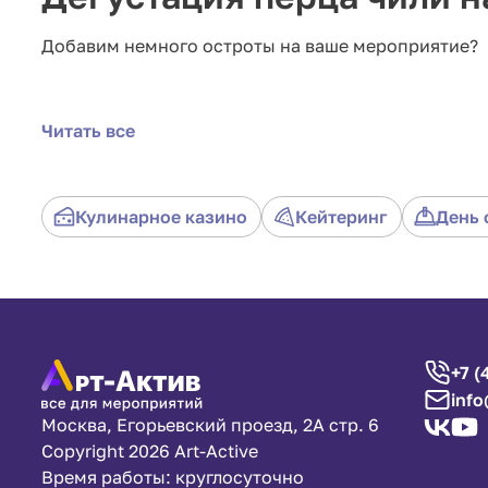
Добавим немного остроты на ваше мероприятие?
Организуем развлекательную дегустацию перца чи
Читать все
параметры: остроту, блюдо, вид и другие характе
Принять участие в данном развлечении весьма про
сложности, то наш опытный ведущий все расскаже
удивите гостей на любом событии.
Кулинарное казино
Кейтеринг
День 
+7 (
info
Москва, Егорьевский проезд, 2А стр. 6
Copyright 2026 Art-Active
Время работы: круглосуточно