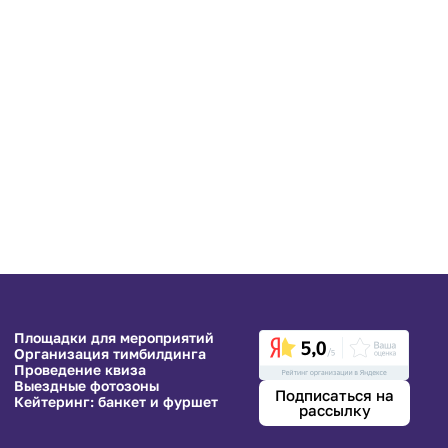
ставки на определенные
а ценные призы.
 у кого-то возникли
о на праздник и
Площадки для мероприятий
Организация тимбилдинга
Проведение квиза
Выездные фотозоны
Подписаться на
Кейтеринг: банкет и фуршет
рассылку