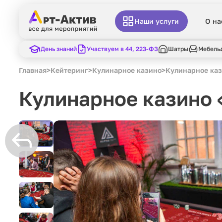
Наши услуги
О на
День знаний
Участвуем в 44, 223-ФЗ
Шатры
Мебель
Главная
>
Кейтеринг
>
Кулинарное казино
>
Кулинарное ка
Кулинарное казино 