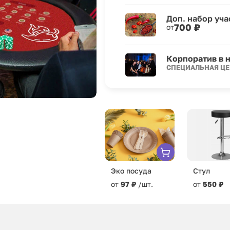
Доп. набор уча
700 ₽
от
Корпоратив в 
СПЕЦИАЛЬНАЯ Ц
Эко посуда
Стул
от
97 ₽
/шт.
от
550 ₽