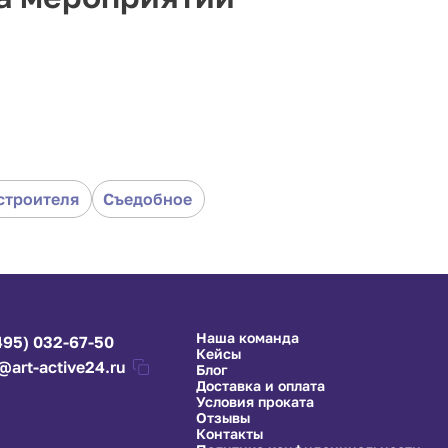
ли в формате казино. Гости пробуют перчики и делают 
ристики. Угадали? Получаете фишки и обмениваете их н
сто, каждый гость сможет присоединиться к игре. Если
т и поможет участнику. Заказывайте кулинарное казин
строителя
Съедобное
Наша команда
495) 032-67-50
Кейсы
@art-active24.ru
Блог
Доставка и оплата
Условия проката
Отзывы
Контакты