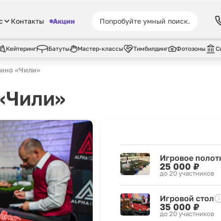
с
Контакты
Акции
Кейтеринг
Батуты
Мастер-классы
Тимбилдинг
Фотозоны
С
зино «Чили»
«Чили»
Игровое полот
25 000 ₽
до 20 участников
Игровой стол
35 000 ₽
до 20 участников