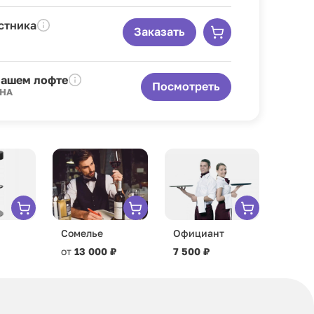
стника
Заказать
нашем лофте
Посмотреть
ЕНА
Сомелье
Официант
от
13 000 ₽
7 500 ₽