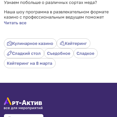
Узнаем побольше о различных сортах меда?
Наша шоу программа в развлекательном формате
казино с профессиональным ведущем поможет
гостям с данным вопросом. Участники дегустируют
Читать все
предоставленные виды меда и пытаются угадать
определенные параметры. Игры в таком формате
подойдут для любого мероприятия:
Кулинарное казино
Кейтеринг
Сладкий стол
Съедобное
Сладкое
День рождения;
Кейтеринг на 8 марта
Корпоратив;
Промо событие;
Детский праздник.
Строгих правил, чтобы погрузиться в игру нет.
Пробуйте, делайте ставки и получайте призы.
Развлечение подойдет каждому участнику,
опытный ведущий полностью проведет по всем
этапам.