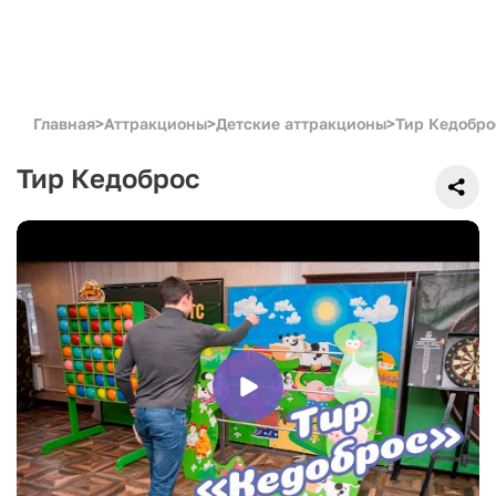
Главная
>
Аттракционы
>
Детские аттракционы
>
Тир Кедобро
Тир Кедоброс