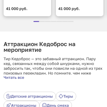
41 000 руб.
41 000 руб.
Аттракцион Кедоброс на
мероприятие
Тир Кедоброс — это забавный аттракцион. Пару
кед, связанных между собой шнурками, нужно
забросить так, чтобы они повисли на одной из трех
призовых перекладин. Но помните, чем ниже
Читать все
расположена перекладина, тем сложнее туда
забросить кеды.
Детские аттракционы
Тиры
Аттракционы
День смеха