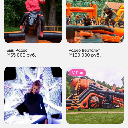
Бык Родео
Родео Вертолет
от
65 000 руб.
от
180 000 руб.
VIP 👑