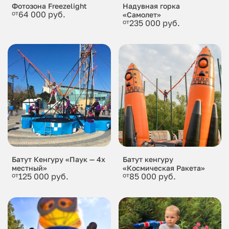
Фотозона Freezelight
Надувная горка
от
64 000 руб.
«Самолет»
от
235 000 руб.
Батут Кенгуру «Паук — 4х
Батут кенгуру
местный»
«Космическая Ракета»
от
125 000 руб.
от
85 000 руб.