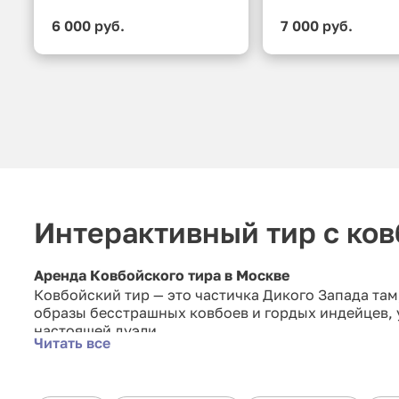
6 000 руб.
7 000 руб.
Интерактивный тир с ко
Аренда Ковбойского тира в Москве
Ковбойский тир — это частичка
Дикого Запада
там,
образы бесстрашных ковбоев и гордых индейцев, у
настоящей дуэли.
Читать все
Теперь у вас появилась возможность окунуться в 