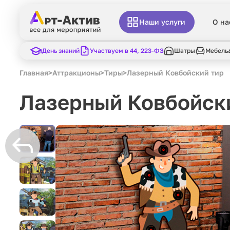
Наши услуги
О на
День знаний
Участвуем в 44, 223-ФЗ
Шатры
Мебель
Главная
>
Аттракционы
>
Тиры
>
Лазерный Ковбойский тир
Лазерный Ковбойск