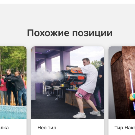
Похожие позиции
алка
Нео тир
Тир Нак