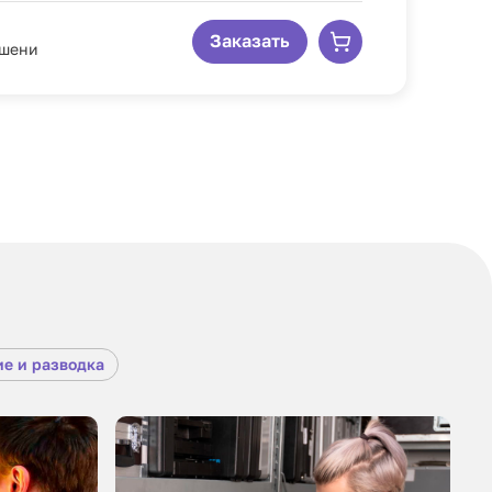
Заказать
ишени
е и разводка