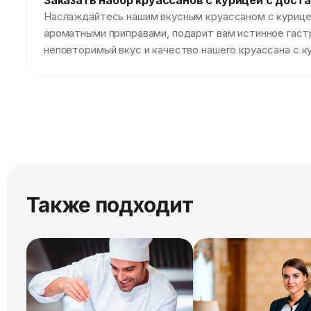
Заказать набор круассанов с курицей с дост
Наслаждайтесь нашим вкусным круассаном с курицей
ароматными приправами, подарит вам истинное гаст
неповторимый вкус и качество нашего круассана с к
Также подходит