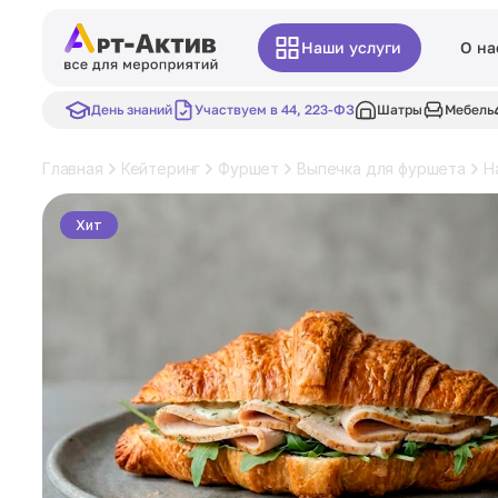
Наши услуги
О на
День знаний
Участвуем в 44, 223-ФЗ
Шатры
Мебель
Главная
Кейтеринг
Фуршет
Выпечка для фуршета
Н
Хит