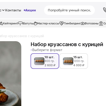
с
Контакты
Акции
Кейтеринг
Батуты
Мастер-классы
Тимбилдинг
Фотозоны
С
абор круассанов с курицей
Набор круассанов с курицей
Выберите формат
10 шт.
15 шт.
800 гр.
1200 гр.
2 600 ₽
4 000 ₽