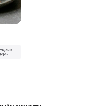
ствуем в
дерах