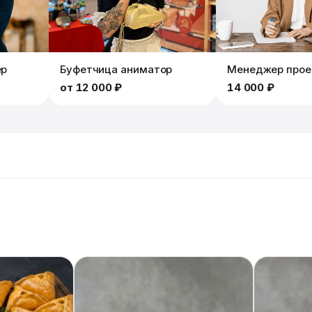
ер
Буфетчица аниматор
Менеджер прое
от
12 000 ₽
14 000 ₽