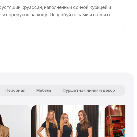
устящий круассан, наполненный сочной курицей и
 и перекусов на ходу. Попробуйте сами и оцените
Персонал
Мебель
Фуршетная линия и декор
Чист