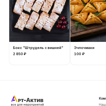
Бокс "Штрудель с вишней"
Эчпочмаки
2 850 ₽
100 ₽
Ком
Наш