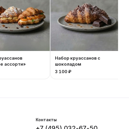
руассанов
Набор круассанов с
е ассорти»
шоколадом
3 100 ₽
Контакты
+7 (495) 032-67-50