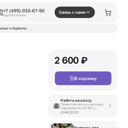
+7 (495) 032-67-50
Связь с нами
круглосуточно
цены и подиумы
2 600 ₽
В корзину
Работа на кассу
Привезём кассу и кассира,
оформим по 54-ФЗ —
подробнее
Выпечка для