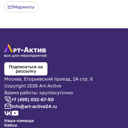
и украшают линию раздачи. Прямоугольная форма
Мармиты
универсальна: она отлично подходит для мяса,
рыбы, гарниров и выпечки. Оборудование работает
от специальных горелок, что позволяет
использовать его автономно, даже на природе без
электричества. Мы гарантируем идеальную чистоту
и исправность посуды. Не покупайте дорогой
инвентарь на один раз — прокат оборудования для
кейтеринга сэкономит ваш бюджет и обеспечит
комфорт гостям.
Подписаться на
рассылку
Москва, Егорьевский проезд, 2А стр. 6
Copyright 2026 Art-Active
Время работы: круглосуточно
+7 (495) 032-67-50
info@art-active24.ru
Наша команда
Кейсы