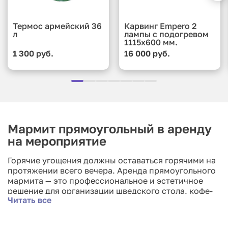
Термос армейский 36
Карвинг Empero 2
л
лампы с подогревом
1115х600 мм.
1 300 руб.
16 000 руб.
Мармит прямоугольный в аренду
на мероприятие
Горячие угощения должны оставаться горячими на
протяжении всего вечера. Аренда прямоугольного
мармита — это профессиональное и эстетичное
решение для организации шведского стола, кофе-
Читать все
брейка или свадебного банкета. Наши чафинг-диши
из полированной нержавеющей стали не только
поддерживают идеальную температуру подачи, но