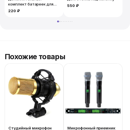
комплект батареек для
550 ₽
микрофона. 2шт
220 ₽
Похожие товары
Студийный микрофон
Микрофонный приемник