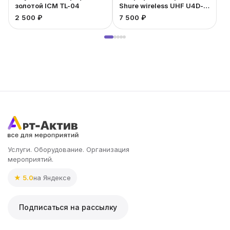
золотой ICM TL-04
Shure wireless UHF U4D-
UA
2 500 ₽
7 500 ₽
3
Услуги. Оборудование. Организация
мероприятий.
★ 5.0
на Яндексе
Подписаться на рассылку