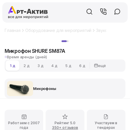
Главная
Оборудование для мероприятий
Звуковое обору
Хит
Микрофон SHURE SM87A
Время аренды (дней)
ещё
1 д
2 д
3 д
4 д
5 д
6 д
Микрофоны
Работаем с 2007
Рейтинг 5.0
Участвуем в
года
350+ отзывов
тендерах