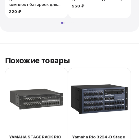
визуальный контроль.
комплект батареек для
550 ₽
микрофона. 2шт
220 ₽
Похожие товары
YAMAHA STAGE RACK RIO
Yamaha Rio 3224-D Stage