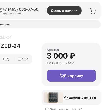
+7 (495) 032-67-50
Связь с нами
круглосуточно
илдинг
 ZED-24
 ZED-24
Аренда
3 000 ₽
6 д
ещё
с 2-го дня — 750 ₽
В корзину
Микшерные пульты
Доставка и оплата