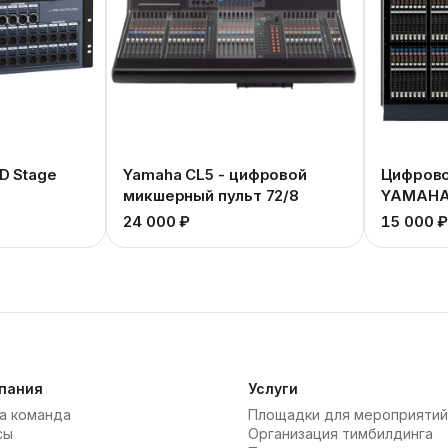
D Stage
Yamaha CL5 - цифровой
Цифрово
микшерный пульт 72/8
YAMAHA
24 000 ₽
15 000 
пания
Услуги
а команда
Площадки для мероприятий
сы
Организация тимбилдинга