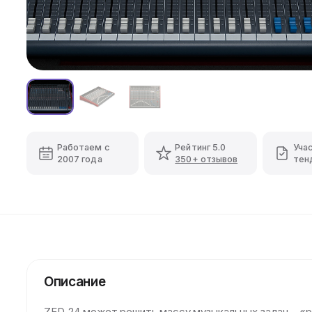
Работаем с
Рейтинг 5.0
Уча
2007 года
350+ отзывов
тен
Описание
ZED-24 может решить массу музыкальных задач – «ра