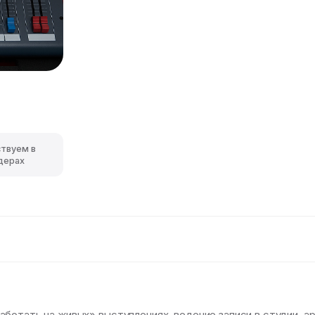
ствуем в
дерах
ботать на живых» выступлениях, ведение записи в студии, а