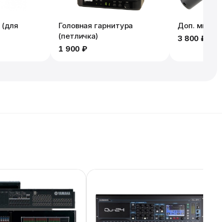
 (для
Головная гарнитура
Доп. микро
(петличка)
3 800 ₽
1 900 ₽