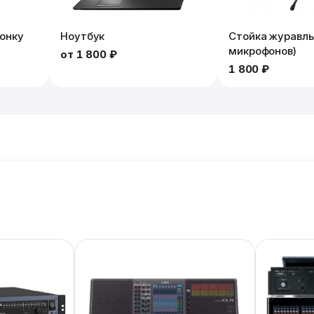
лонку
Ноутбук
Стойка журавль
микрофонов)
от
1 800 ₽
1 800 ₽