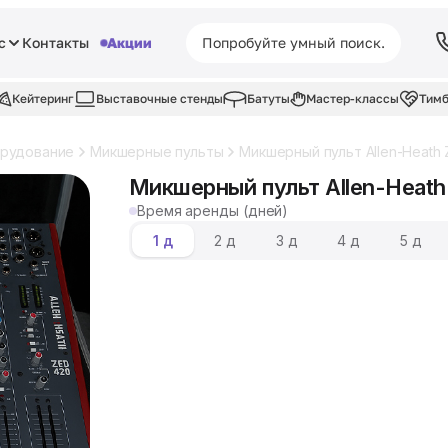
с
Контакты
Акции
Кейтеринг
Выставочные стенды
Батуты
Мастер-классы
Тимб
орудование
Микшерные пульты
Микшерный пульт Allen-Heath
Микшерный пульт Allen-Heath
Время аренды (дней)
1 д
2 д
3 д
4 д
5 д