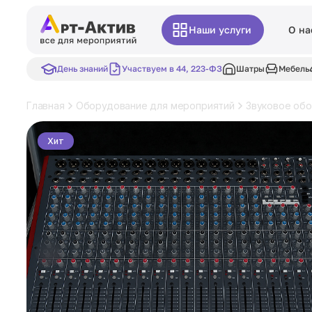
Наши услуги
О на
День знаний
Участвуем в 44, 223-ФЗ
Шатры
Мебель
Главная
Оборудование для мероприятий
Звуковое об
Хит