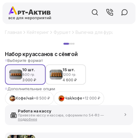
Главная
Кейтеринг
Фуршет
Выпечка для фуршета
Набо
Хит
Набор круассанов с сёмгой
Выберите формат
10 шт.
15 шт.
800 гр.
1200 гр.
3 000 ₽
4 600 ₽
Дополнительные опции
Кофе/чай
+8 500 ₽
Чай/кофе
+12 000 ₽
Работа на кассу
Привезём кассу и кассира, оформим по 54-ФЗ —
подробнее