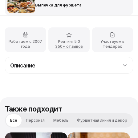
Выпечка для фуршета
Работаем с 2007
Рейтинг 5.0
Участвуем в
года
350+ отзывов
тендерах
Описание
Набор круассанов с сёмгой на мероприятие
Ищете идеальные закуски для кофе-брейка или
корпоратива? Наш набор круассанов с слабосоленой
сёмгой, нежным творожным сыром и свежей зеленью
станет изысканным украшением любого стола.
Также подходит
Мы предлагаем свежую выпечку премиум-качества,
Все
Персонал
Мебель
Фуршетная линия и декор
которая отлично подойдет для организации фуршета
на статусных мероприятиях в Москве. Заказать
вкусную еду теперь очень просто — мы привезем