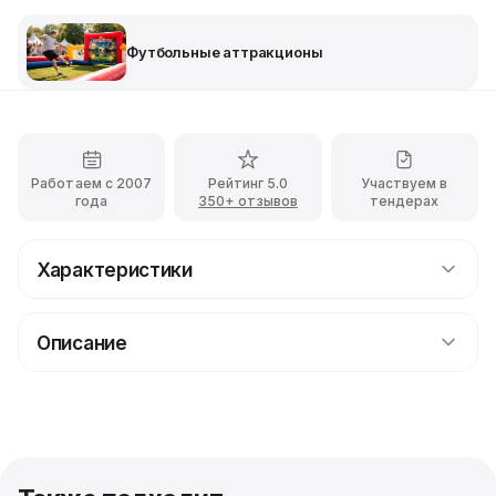
Футбольные аттракционы
Работаем с 2007
Рейтинг 5.0
Участвуем в
года
350+ отзывов
тендерах
Характеристики
Ширина
Описание
5 м
Аренда футбольного аттракциона
Длина
Аренда Панна Футбола для мероприятий – это
5 м
отличная возможность добавить веселье и
спортивный азарт на ваше событие. Панна Футбол –
это динамичная и увлекательная игра, которая