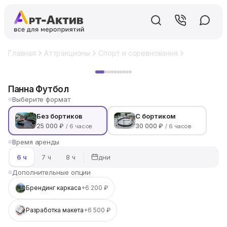
Главная
Аттракционы
Спорт и соревнования
Футбольны
Хит
Панна Футбол
Выберите формат
Без бортиков
С бортиком
25 000 ₽
30 000 ₽
/ 6 часов
/ 6 часов
Время аренды
дни
6 ч
7 ч
8 ч
Дополнительные опции
Брендинг каркаса
+6 200 ₽
Разработка макета
+6 500 ₽