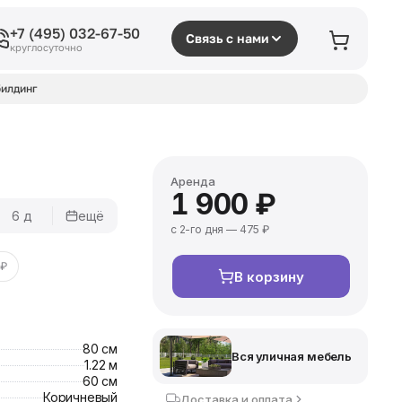
+7 (495) 032-67-50
Связь с нами
круглосуточно
илдинг
Аренда
1 900 ₽
6 д
ещё
с 2-го дня — 475 ₽
 ₽
В корзину
80 см
Вся уличная мебель
1.22 м
60 см
Коричневый
Доставка и оплата