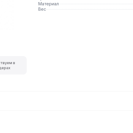
Материал
Вес
ствуем в
дерах