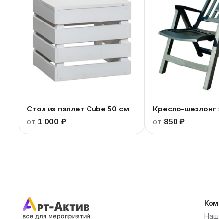
Стол из паллет Cube 50 см
Кресло-шезлонг
от
1 000 ₽
от
850 ₽
Ком
Наш