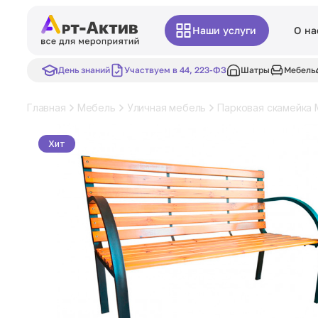
Наши услуги
О на
День знаний
Участвуем в 44, 223-ФЗ
Шатры
Мебель
Главная
Мебель
Уличная мебель
Парковая скамейка 
Хит