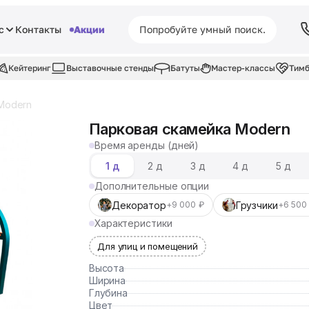
с
Контакты
Акции
Кейтеринг
Выставочные стенды
Батуты
Мастер-классы
Тимб
Modern
Парковая скамейка Modern
Время аренды (дней)
1 д
2 д
3 д
4 д
5 д
Дополнительные опции
Декоратор
Грузчики
+9 000 ₽
+6 500
Характеристики
Для улиц и помещений
Высота
Ширина
Глубина
Цвет