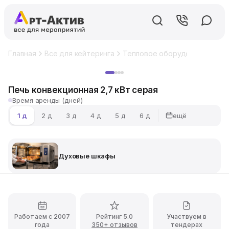
Главная
Все для кейтеринга
Тепловое оборудование
Ду
Хит
Печь конвекционная 2,7 кВт серая
Время аренды (дней)
ещё
1 д
2 д
3 д
4 д
5 д
6 д
Духовые шкафы
Работаем с 2007
Рейтинг 5.0
Участвуем в
года
350+ отзывов
тендерах